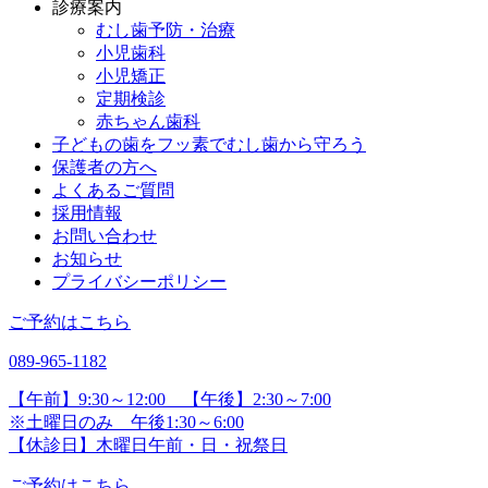
診療案内
むし歯予防・治療
小児歯科
小児矯正
定期検診
赤ちゃん歯科
子どもの歯をフッ素でむし歯から守ろう
保護者の方へ
よくあるご質問
採用情報
お問い合わせ
お知らせ
プライバシーポリシー
ご予約はこちら
089-965-1182
【午前】9:30～12:00 【午後】2:30～7:00
※土曜日のみ 午後1:30～6:00
【休診日】木曜日午前・日・祝祭日
ご予約はこちら