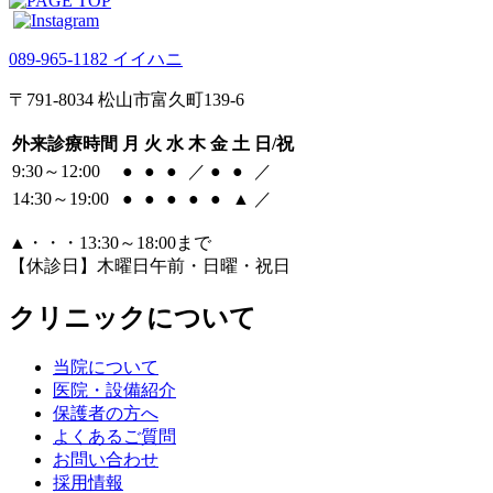
089-965-1182
イイハニ
〒791-8034 松山市富久町139-6
外来診療時間
月
火
水
木
金
土
日/祝
9:30～12:00
●
●
●
／
●
●
／
14:30～19:00
●
●
●
●
●
▲
／
▲・・・13:30～18:00まで
【休診日】木曜日午前・日曜・祝日
クリニックについて
当院について
医院・設備紹介
保護者の方へ
よくあるご質問
お問い合わせ
採用情報