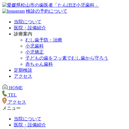
検診の予約について
当院について
医院・設備紹介
診療案内
むし歯予防・治療
小児歯科
小児矯正
子どもの歯をフッ素でむし歯から守ろう
赤ちゃん歯科
定期検診
アクセス
HOME
TEL
アクセス
メニュー
当院について
医院・設備紹介