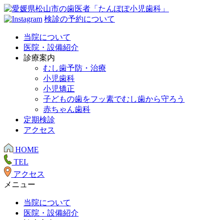
検診の予約について
当院について
医院・設備紹介
診療案内
むし歯予防・治療
小児歯科
小児矯正
子どもの歯をフッ素でむし歯から守ろう
赤ちゃん歯科
定期検診
アクセス
HOME
TEL
アクセス
メニュー
当院について
医院・設備紹介