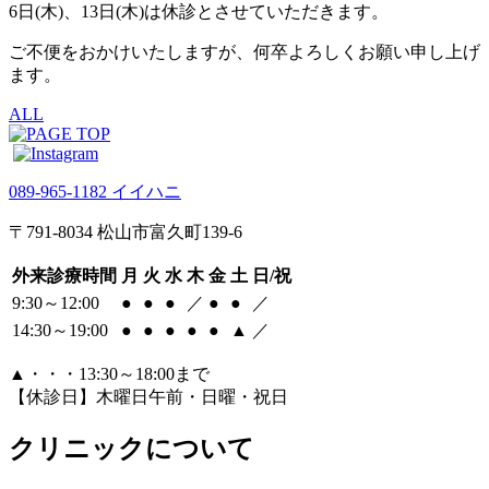
6日(木)、13日(木)は休診とさせていただきます。
ご不便をおかけいたしますが、何卒よろしくお願い申し上げ
ます。
ALL
089-965-1182
イイハニ
〒791-8034 松山市富久町139-6
外来診療時間
月
火
水
木
金
土
日/祝
9:30～12:00
●
●
●
／
●
●
／
14:30～19:00
●
●
●
●
●
▲
／
▲・・・13:30～18:00まで
【休診日】木曜日午前・日曜・祝日
クリニックについて