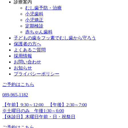
診療案内
むし歯予防・治療
小児歯科
小児矯正
定期検診
赤ちゃん歯科
子どもの歯をフッ素でむし歯から守ろう
保護者の方へ
よくあるご質問
採用情報
お問い合わせ
お知らせ
プライバシーポリシー
ご予約はこちら
089-965-1182
【午前】9:30～12:00 【午後】2:30～7:00
※土曜日のみ 午後1:30～6:00
【休診日】木曜日午前・日・祝祭日
ご予約はこちら